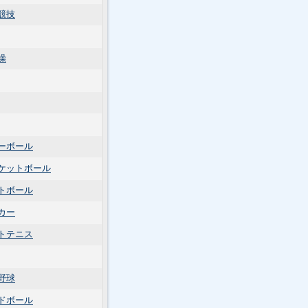
競技
操
ーボール
ケットボール
トボール
カー
トテニス
野球
ドボール