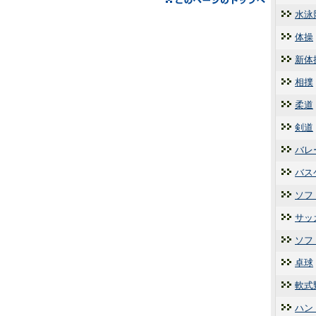
水泳
体操
新体
相撲
柔道
剣道
バレ
バス
ソフ
サッ
ソフ
卓球
軟式
ハン