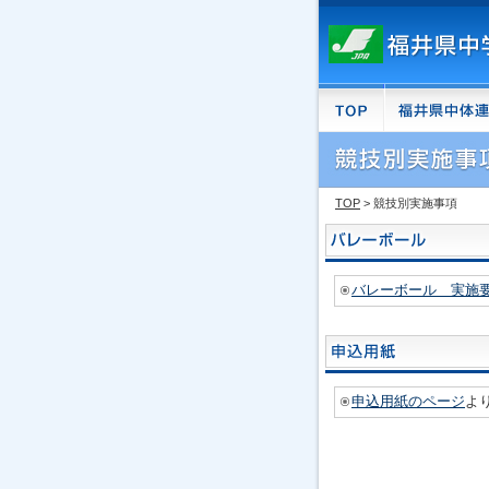
TOP
> 競技別実施事項
バレーボール 実施要
申込用紙のページ
よ